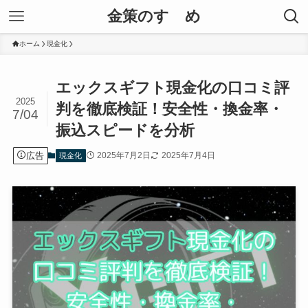
金策のすゝめ
ホーム
現金化
エックスギフト現金化の口コミ評
2025
判を徹底検証！安全性・換金率・
7/04
振込スピードを分析
広告
2025年7月2日
2025年7月4日
現金化