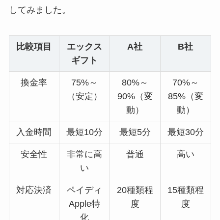
してみました。
比較項目
エックス
A社
B社
ギフト
換金率
75%～
80%～
70%～
（安定）
90%（変
85%（変
動）
動）
入金時間
最短10分
最短5分
最短30分
安全性
非常に高
普通
高い
い
対応決済
ペイディ
20種類程
15種類程
Apple特
度
度
化