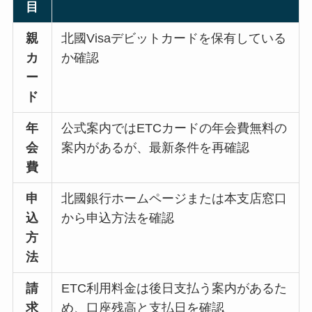
目
親
北國Visaデビットカードを保有している
カ
か確認
ー
ド
年
公式案内ではETCカードの年会費無料の
会
案内があるが、最新条件を再確認
費
申
北國銀行ホームページまたは本支店窓口
込
から申込方法を確認
方
法
請
ETC利用料金は後日支払う案内があるた
求
め、口座残高と支払日を確認