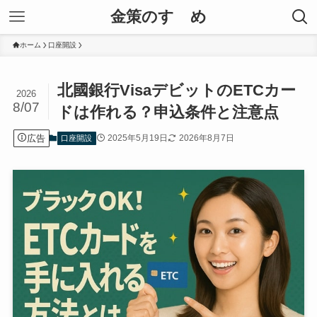
金策のすゝめ
ホーム
口座開設
北國銀行VisaデビットのETCカー
2026
8/07
ドは作れる？申込条件と注意点
広告
2025年5月19日
2026年8月7日
口座開設